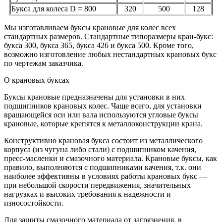
Букса для колеса D = 800
320
500
128
Мы изготавливаем буксы крановые для колес всех
стандартных размеров. Стандартные типоразмеры кран-букс:
букса 300, букса 365, букса 426 и букса 500. Кроме того,
возможно изготовление любых нестандартных крановых букс
по чертежам заказчика.
О крановых буксах
Буксы крановые предназначены для установки в них
подшипников крановых колес. Чаще всего, для установки
вращающейся оси или вала используются угловые буксы
крановые, которые крепятся к металлоконструкции крана.
Конструктивно крановая букса состоит из металлического
корпуса (из чугуна либо стали) с подшипником качения,
пресс-масленки и смазочного материала. Крановые буксы, как
правило, выполняются с подшипниками качения, т.к. они
наиболее эффективны в условиях работы крановых букс —
при небольшой скорости передвижения, значительных
нагрузках и высоких требования к надежности и
износостойкости.
Для защиты смазочного материала от загрязнения, в