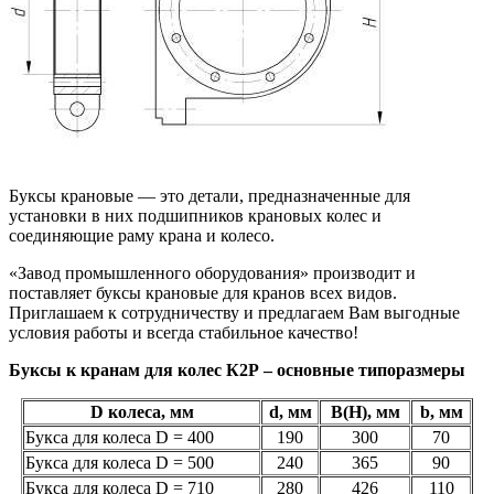
Буксы крановые — это детали, предназначенные для
установки в них подшипников крановых колес и
соединяющие раму крана и колесо.
«Завод промышленного оборудования» производит и
поставляет буксы крановые для кранов всех видов.
Приглашаем к сотрудничеству и предлагаем Вам выгодные
условия работы и всегда стабильное качество!
Буксы к кранам для колес К2Р – основные типоразмеры
D колеса, мм
d, мм
B(H), мм
b, мм
Букса для колеса D = 400
190
300
70
Букса для колеса D = 500
240
365
90
Букса для колеса D = 710
280
426
110