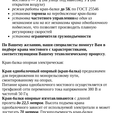
открытом воздухе)
режим работы
кран-балки
до 5К
по ГОСТ 25546
установка
тормоза
на передвижение кран-балки
установка
частотного управления
на один из
механизмов или на все механизмы крана однобалочного
подвесного,
что позволяет производить плавную
регулировку скоростей
установка
ограничителя грузоподъемности
По Вашему желанию, наши специалисты помогут Вам в
подборе крана мостового с характеристиками,
соответствующими Вашему технологическому процессу
.
Кран-балка опорная электрическая:
Кран однобалочный опорный (кран-балка)
предназначен
для передвижения по монорельсовому пути,
смонтированному на опорах.
Питание крана однобалочного мостового осуществляется от
трехфазной сети переменного тока напряжением 380 В и
частотой 50 Гц
Кран-балки опорные изготавливаются
с длиной
пролета
до 22,5 метров
. Высота подъема крана
однобалочного зависит от используемой электротали и может
достигать
70 метров
. Грузоподъемность кран-балки