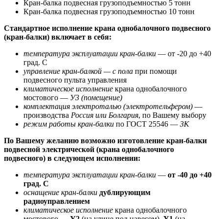
Кран-балка подвесная грузоподъемностью 5 тонн
Кран-балка подвесная грузоподъемностью 10 тонн
Стандартное исполнение крана однобалочного подвесного
(кран-балки) включает в себя:
температура эксплуатации кран-балки
— от -20 до +40
град. С
управление кран-балкой — с пола
при помощи
подвесного пульта управления
климатическое исполнение
крана однобалочного
мостового —
У3 (помещение)
комплектация электроталью (электротельфером)
—
производства
Россия или Болгария
, по Вашему выбору
режим работы кран-балки
по ГОСТ 25546 —
3К
По Вашему желанию возможно изготовление кран-балки
подвесной электрической (крана однобалочного
подвесного) в следующем исполнении:
температура эксплуатации кран-балки
—
от -40 до +40
град. С
оснащение кран-балки
дублирующим
радиоуправлением
климатическое исполнение
крана однобалочного
мостового —
У2
(на улице под навесом),
У1
(на