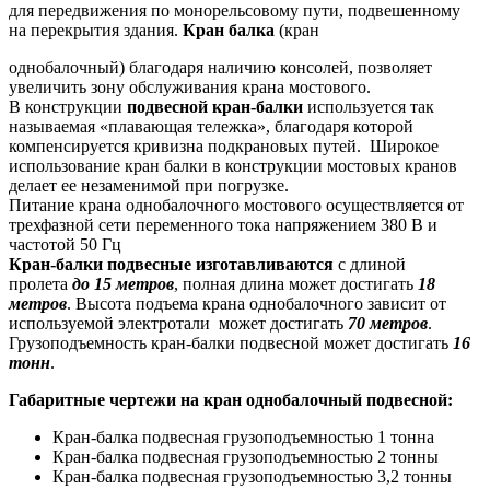
для передвижения по монорельсовому пути, подвешенному
на перекрытия здания.
Кран балка
(кран
однобалочный) благодаря наличию консолей, позволяет
увеличить зону обслуживания крана мостового.
В конструкции
подвесной кран-балки
используется так
называемая «плавающая тележка», благодаря которой
компенсируется кривизна подкрановых путей. Широкое
использование кран балки в конструкции мостовых кранов
делает ее незаменимой при погрузке.
Питание крана однобалочного мостового осуществляется от
трехфазной сети переменного тока напряжением 380 В и
частотой 50 Гц
Кран-балки подвесные изготавливаются
с длиной
пролета
до 15 метров
, полная длина может достигать
18
метров
. Высота подъема крана однобалочного зависит от
используемой электротали может достигать
70 метров
.
Грузоподъемность кран-балки подвесной может достигать
16
тонн
.
Габаритные чертежи на кран однобалочный подвесной:
Кран-балка подвесная грузоподъемностью 1 тонна
Кран-балка подвесная грузоподъемностью 2 тонны
Кран-балка подвесная грузоподъемностью 3,2 тонны