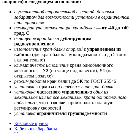
опорного) в следующем исполнении:
с уменьшенной строительной высотой, боковым
габаритом для возможности установки в ограниченном
пространстве
температура эксплуатации кран-балки
—
от -40 до +40
град. С
оснащение кран-балки
дублирующим
радиоуправлением
изготовление кран-балки опорной
с управлением из
кабины
(для кран-балок грузоподъемностью до 5 тонн
включительно)
климатическое исполнение
крана однобалочного
мостового —
У2
(на улице под навесом),
У1
(на
открытом воздухе)
режим работы
кран-балки
до 5К
по ГОСТ 25546
установка
тормоза
на передвижение кран-балки
установка
частотного управления
на один из
механизмов или на все механизмы крана однобалочного
подвесного,
что позволяет производить плавную
регулировку скоростей
установка
ограничителя грузоподъемности
Козловые краны
Кабельные барабаны