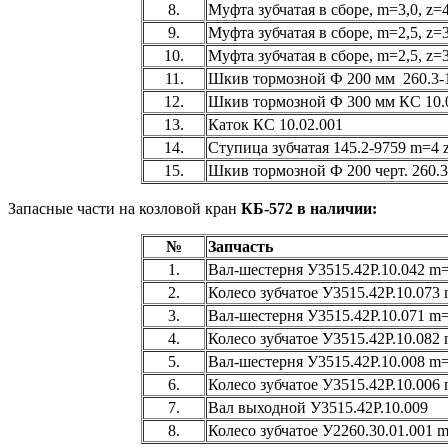
8.
Муфта зубчатая в сборе, m=3,0, z=
9.
Муфта зубчатая в сборе, m=2,5, z=
10.
Муфта зубчатая в сборе, m=2,5, z=
11.
Шкив тормозной Ф 200 мм 260.3-
12.
Шкив тормозной Ф 300 мм КС 10.
13.
Каток КС 10.02.001
14.
Ступица зубчатая 145.2-9759 m=4 
15.
Шкив тормозной Ф 200 черт. 260.3
Запасные части на козловой кран
КБ-572 в наличии:
№
Запчасть
1.
Вал-шестерня У3515.42Р.10.042 m=
2.
Колесо зубчатое У3515.42Р.10.073
3.
Вал-шестерня У3515.42Р.10.071 m=
4.
Колесо зубчатое У3515.42Р.10.082
5.
Вал-шестерня У3515.42Р.10.008 m
6.
Колесо зубчатое У3515.42Р.10.006
7.
Вал выходной У3515.42Р.10.009
8.
Колесо зубчатое У2260.30.01.001 m