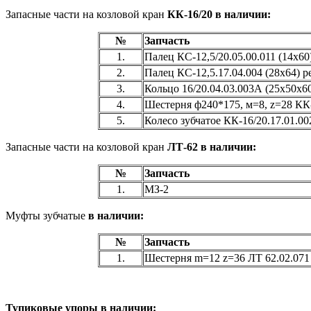
Запасные части на козловой кран
КК-16/20 в наличии:
№
Запчасть
1.
Палец КС-12,5/20.05.00.011 (14х60
2.
Палец КС-12,5.17.04.004 (28х64) р
3.
Кольцо 16/20.04.03.003А (25х50х60
4.
Шестерня ф240*175, м=8, z=28 КК-
5.
Колесо зубчатое КК-16/20.17.01.0
Запасные части на козловой кран
ЛТ-62 в наличии:
№
Запчасть
1.
МЗ-2
Муфты зубчатые
в наличии:
№
Запчасть
1.
Шестерня m=12 z=36 ЛТ 62.02.071
Тупиковые упоры в наличии: