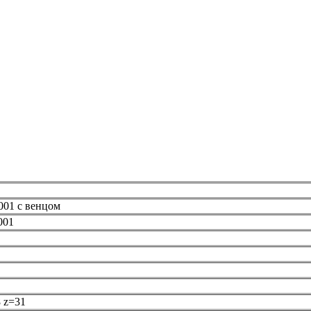
001 с венцом
001
8 z=31