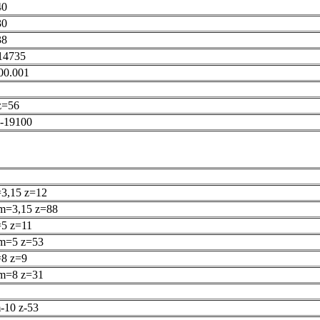
40
30
38
14735
00.001
z=56
-19100
3,15 z=12
 m=3,15 z=88
5 z=11
 m=5 z=53
=8 z=9
 m=8 z=31
-10 z-53