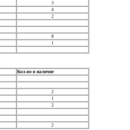
3
4
2
8
1
Кол-во в наличие
2
1
2
2