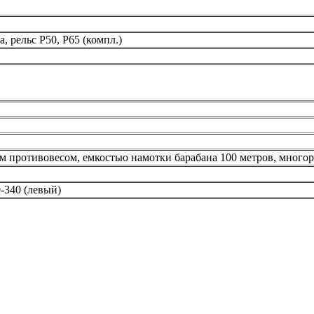
 рельс Р50, Р65 (компл.)
м противовесом, емкостью намотки барабана 100 метров, много
-340 (левый)