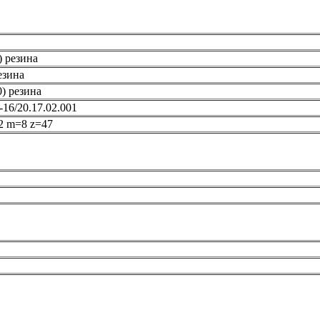
) резина
езина
) резина
16/20.17.02.001
02 m=8 z=47